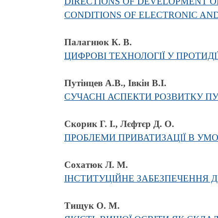
DIRECTIONS OF DEVELOPMENT O
CONDITIONS OF ELECTRONIC AN
Палагнюк К. В.
ЦИФРОВІ ТЕХНОЛОГІЇ У ПРОТИДІ
Путінцев А.В., Івкін В.І.
СУЧАСНІ АСПЕКТИ РОЗВИТКУ ПУ
Скорик Г. І., Лєфтєр Д. О.
ПРОБЛЕМИ ПРИВАТИЗАЦІЇ В УМ
Сохатюк Л. М.
ІНСТИТУЦІЙНЕ ЗАБЕЗПЕЧЕННЯ 
Тищук О. М.