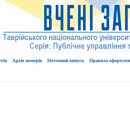
егія
Архів номерів
Поточний випуск
Правила оформле